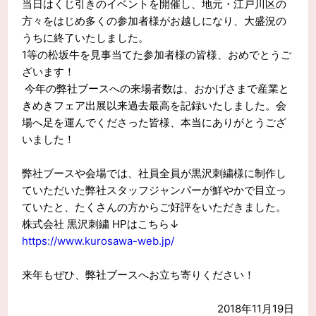
当日はくじ引きのイベントを開催し、地元・江戸川区の
方々をはじめ多くの参加者様がお越しになり、大盛況の
うちに終了いたしました。
1等の松坂牛を見事当てた参加者様の皆様、おめでとうご
ざいます！
今年の弊社ブースへの来場者数は、おかげさまで産業と
きめきフェア出展以来過去最高を記録いたしました。会
場へ足を運んでくださった皆様、本当にありがとうござ
いました！
弊社ブースや会場では、社員全員が黒沢刺繍様に制作し
ていただいた弊社スタッフジャンパーが鮮やかで目立っ
ていたと、たくさんの方からご好評をいただきました。
株式会社 黒沢刺繍 HPはこちら↓
https://www.kurosawa-web.jp/
来年もぜひ、弊社ブースへお立ち寄りください！
2018年11月19日