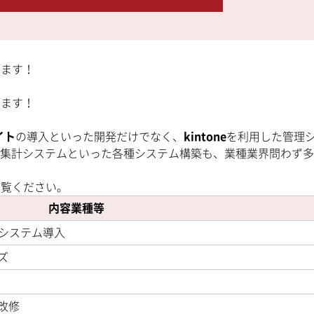
います！
します！
イト
の導入といった開発だけでなく、
kintone
を利用した管理
集計システムといった各種システム構築も、業種業界問わず多
ご覧ください。
内容業種等
新システム導入
ズ
改修