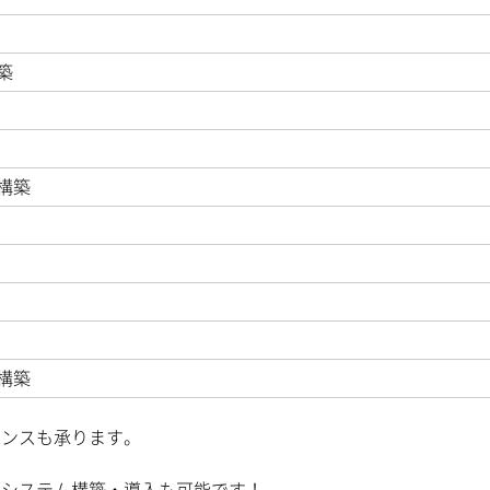
築
構築
構築
ナンスも承ります。