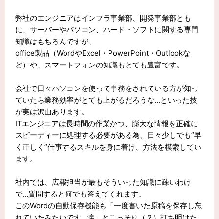
弊社のエンジニアはインフラ事業部、開発事業部とも
に、サーバーやパソコン、ハード・ソフトに関する専門
知識はもちろんですが、
office製品（WordやExcel・PowerPoint・Outlookな
ど）や、スマートフォンの知識もとても豊富です。
会社で日々パソコンを使って事務をされている方が知っ
ていたら業務効率がとても上がるだろうな…といった技
が実は沢山あります。
ITエンジニアは長時間の作業かつ、膨大な情報を正確に
スピーディーに処理する必要がある為、日々少しでも”早
く正しく”仕事するスキルを身に着け、方法を模索してい
ます。
社内では、広報担当が最もそういった知識に疎いわけ
で…質問すると何でも答えてくれます。
このWordの自動保存機能も「一度書いた原稿を保存し忘
れていたみたいです…涙」とこっそり（？）打ち明けた